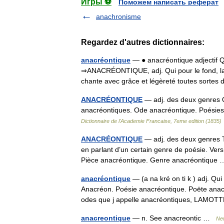
Игры ⚽
Поможем написать реферат
anachronisme
Regardez d'autres dictionnaires:
anacréontique
— ● anacréontique adjectif Q
⇒ANACRÉONTIQUE, adj. Qui pour le fond, la 
chante avec grâce et légèreté toutes sortes
ANACRÉONTIQUE
— adj. des deux genres Q
anacréontiques. Ode anacréontique. Poésie
Dictionnaire de l'Academie Francaise, 7eme edition (1835)
ANACRÉONTIQUE
— adj. des deux genres T.
en parlant d’un certain genre de poésie. Ve
Pièce anacréontique. Genre anacréontiqu
anacréontique
— (a na kré on ti k ) adj. Qui
Anacréon. Poésie anacréontique. Poëte anacr
odes que j appelle anacréontiques, LAM
anacreontique
— n. See anacreontic …
New