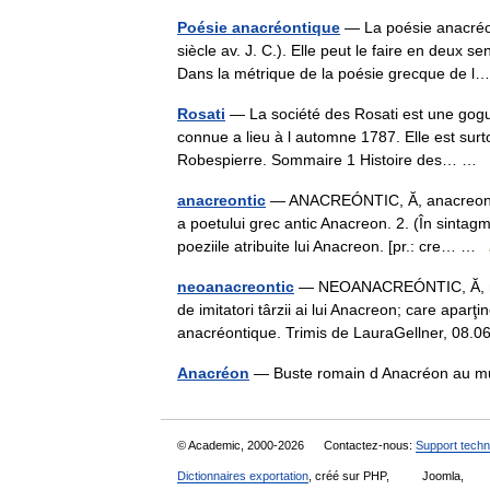
Poésie anacréontique
— La poésie anacréon
siècle av. J. C.). Elle peut le faire en deux s
Dans la métrique de la poésie grecque de
Rosati
— La société des Rosati est une gogue
connue a lieu à l automne 1787. Elle est su
Robespierre. Sommaire 1 Histoire des… …
anacreontic
— ANACREÓNTIC, Ă, anacreontici
a poetului grec antic Anacreon. 2. (În sintagm
poeziile atribuite lui Anacreon. [pr.: cre… …
neoanacreontic
— NEOANACREÓNTIC, Ă, neoana
de imitatori târzii ai lui Anacreon; care aparţin
anacréontique. Trimis de LauraGellner, 0
Anacréon
— Buste romain d Anacréon au mu
© Academic, 2000-2026
Contactez-nous:
Support techn
Dictionnaires exportation
, créé sur PHP,
Joomla,